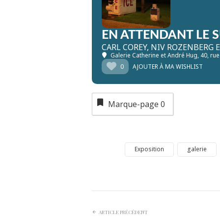
EN ATTENDANT LE 
CARL COREY, NIV ROZENBERG E
Galerie Catherine et André Hug
, 40, ru
0
AJOUTER À MA WISHLIST
Marque-page
0
Exposition
galerie
ARTICLE PRÉCÉDENT