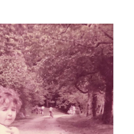
Né un 2 juillet : André Kertész
Né un 1er juillet : Léona
Misonne