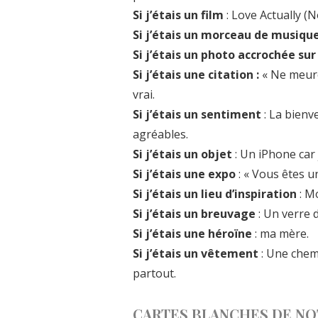
Si j’étais un film
: Love Actually (
Si j’étais un morceau de musiqu
Si j’étais un photo accrochée su
Si j’étais une citation :
« Ne meure
vrai.
Si j’étais un sentiment
: La bienv
agréables.
Si j’étais un objet
: Un iPhone car j
Si j’étais une expo
: « Vous êtes u
Si j’étais un lieu d’inspiration
: M
Si j’étais un breuvage
: Un verre d
Si j’étais une héroïne
: ma mère.
Si j’étais un vêtement
: Une chem
partout.
CARTES BLANCHES DE NO