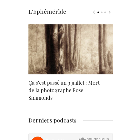
L'Ephéméride
rd
Ça s’est passé un 3 juillet : Mort
Né un 2 juil
de la photographe Rose
Simmonds
Derniers podcasts