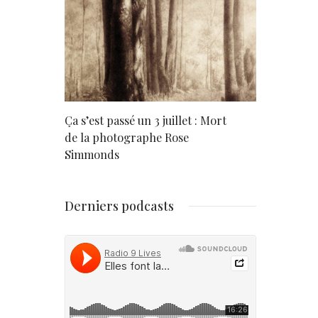
rd
Ça s’est passé un 3 juillet : Mort
Né un 2 juil
de la photographe Rose
Simmonds
Derniers podcasts