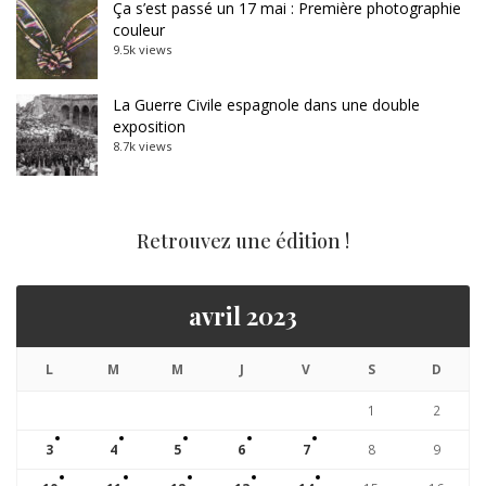
Ça s’est passé un 17 mai : Première photographie
couleur
9.5k views
La Guerre Civile espagnole dans une double
exposition
8.7k views
Retrouvez une édition !
avril 2023
L
M
M
J
V
S
D
1
2
3
4
5
6
7
8
9