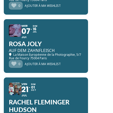
0
AJOUTER À MA WISHLIST
MER
DIM
07
16
JUL
JUI
ROSA JOLY
AUF DEM ZAHNFLEISCH
La Maison Européenne de la Photographie
, 5/7
Rue de Fourcy 75004 Paris
0
AJOUTER À MA WISHLIST
VEN
DIM
21
01
OCT
JUL
RACHEL FLEMINGER
HUDSON