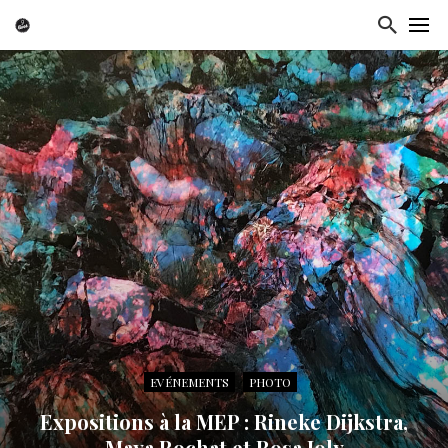
EVÉNEMENTS
PHOTO
Expositions à la MEP : Rineke Dijkstra,
Maya Rochat et Rosa Joly