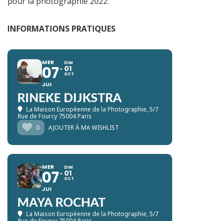
pour la photographie 2022.
INFORMATIONS PRATIQUES
MER
DIM
07
01
OCT
JUI
RINEKE DIJKSTRA
La Maison Européenne de la Photographie
, 5/7
Rue de Fourcy 75004 Paris
0
AJOUTER À MA WISHLIST
MER
DIM
07
01
OCT
JUI
MAYA ROCHAT
La Maison Européenne de la Photographie
, 5/7
Rue de Fourcy 75004 Paris