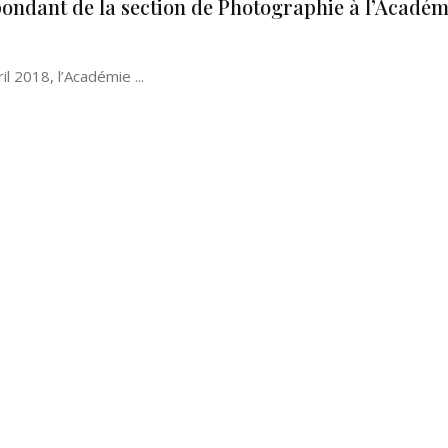
ndant de la section de Photographie à l’Académ
l 2018, l’Académie ...
Né un 2 juillet : André Kertész
Né un 1er juillet : Léona
Misonne