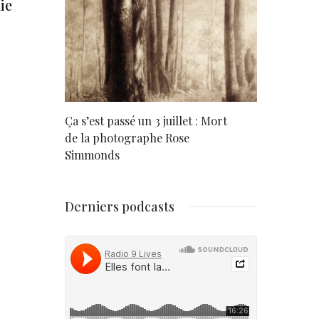
ie
rd
Ça s’est passé un 3 juillet : Mort
Né un 2 juil
de la photographe Rose
Simmonds
Derniers podcasts