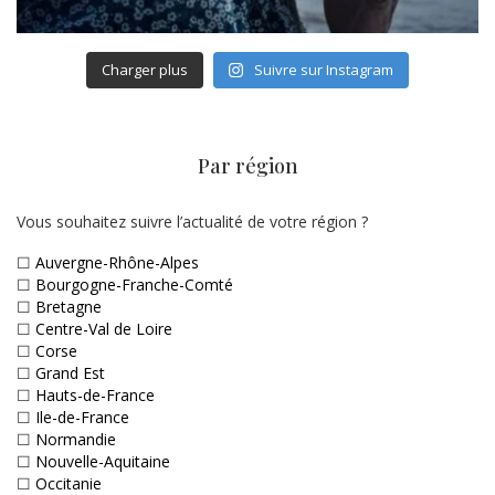
Charger plus
Suivre sur Instagram
Par région
Vous souhaitez suivre l’actualité de votre région ?
☐
Auvergne-Rhône-Alpes
☐
Bourgogne-Franche-Comté
☐
Bretagne
☐
Centre-Val de Loire
☐
Corse
☐
Grand Est
☐
Hauts-de-France
☐
Ile-de-France
☐
Normandie
☐
Nouvelle-Aquitaine
☐
Occitanie