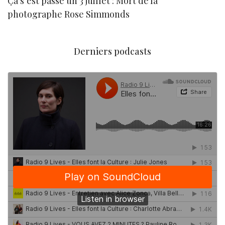
Ça s’est passé un 3 juillet : Mort de la
N
photographe Rose Simmonds
Derniers podcasts