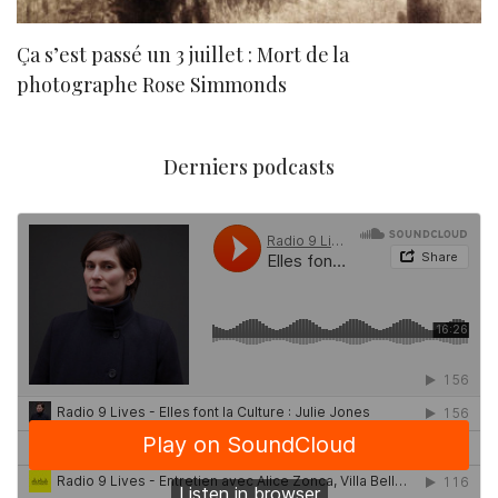
Ça s’est passé un 3 juillet : Mort de la
N
photographe Rose Simmonds
Derniers podcasts