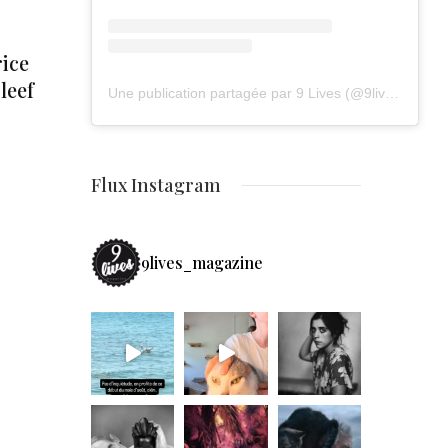
rice
leef
Une publication partagée par 9 Lives (@9lives_magazine)
Flux Instagram
9lives_magazine