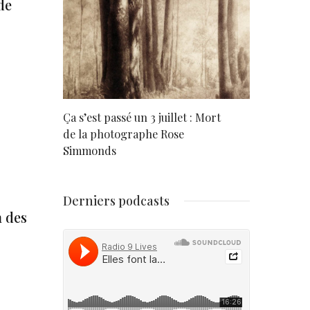
de
rd
Ça s’est passé un 3 juillet : Mort
Né un 2 juil
de la photographe Rose
Simmonds
Derniers podcasts
n des