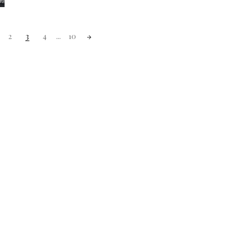
2
3
4
...
10