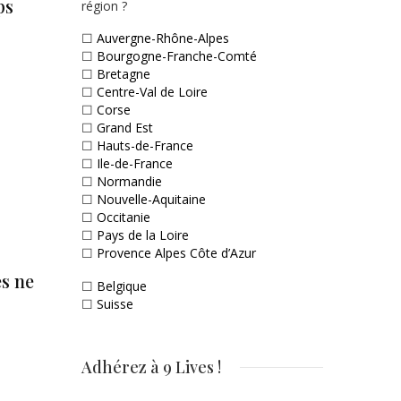
ps
région ?
☐
Auvergne-Rhône-Alpes
☐
Bourgogne-Franche-Comté
☐
Bretagne
☐
Centre-Val de Loire
☐
Corse
☐
Grand Est
☐
Hauts-de-France
☐
Ile-de-France
☐
Normandie
☐
Nouvelle-Aquitaine
☐
Occitanie
☐
Pays de la Loire
☐
Provence Alpes Côte d’Azur
és ne
☐
Belgique
☐
Suisse
Adhérez à 9 Lives !