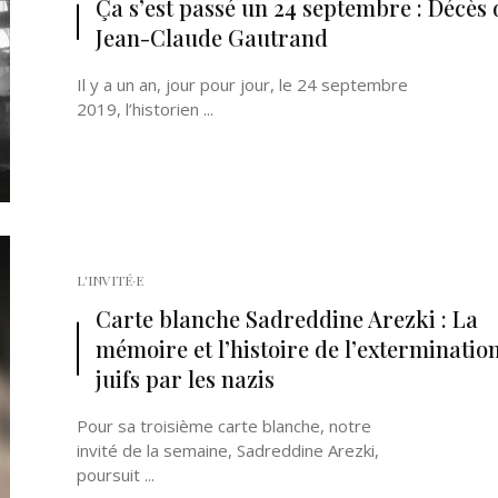
Ça s’est passé un 24 septembre : Décès 
Jean-Claude Gautrand
Il y a un an, jour pour jour, le 24 septembre
2019, l’historien ...
Né un 2 juillet : André Kertész
Né un 1er juillet : Léona
Misonne
L'INVITÉ·E
Carte blanche Sadreddine Arezki : La
mémoire et l’histoire de l’exterminatio
juifs par les nazis
Pour sa troisième carte blanche, notre
invité de la semaine, Sadreddine Arezki,
poursuit ...