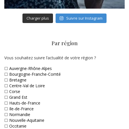
Charger plus
Suivre sur Instagram
Par région
Vous souhaitez suivre l’actualité de votre région ?
☐
Auvergne-Rhône-Alpes
☐
Bourgogne-Franche-Comté
☐
Bretagne
☐
Centre-Val de Loire
☐
Corse
☐
Grand Est
☐
Hauts-de-France
☐
Ile-de-France
☐
Normandie
☐
Nouvelle-Aquitaine
☐
Occitanie