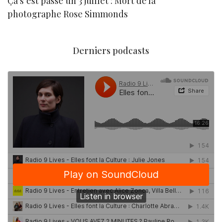
Ça s’est passé un 3 juillet : Mort de la
N
photographe Rose Simmonds
Derniers podcasts