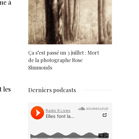
me à
rd
Ça s’est passé un 3 juillet : Mort
Né un 2 juil
de la photographe Rose
Simmonds
 les
Derniers podcasts