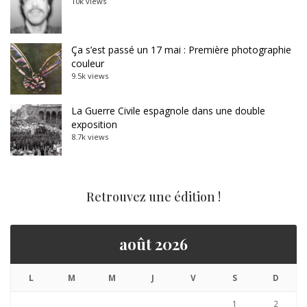
10k views
Ça s’est passé un 17 mai : Première photographie
couleur
9.5k views
La Guerre Civile espagnole dans une double
exposition
8.7k views
Retrouvez une édition !
août 2026
L
M
M
J
V
S
D
1
2