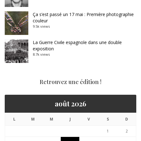
Ça s’est passé un 17 mai : Première photographie
couleur
9.5k views
La Guerre Civile espagnole dans une double
exposition
8.7k views
Retrouvez une édition !
août 2026
L
M
M
J
V
S
D
1
2