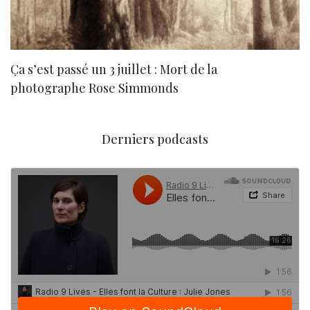
Ça s’est passé un 3 juillet : Mort de la
N
photographe Rose Simmonds
Derniers podcasts