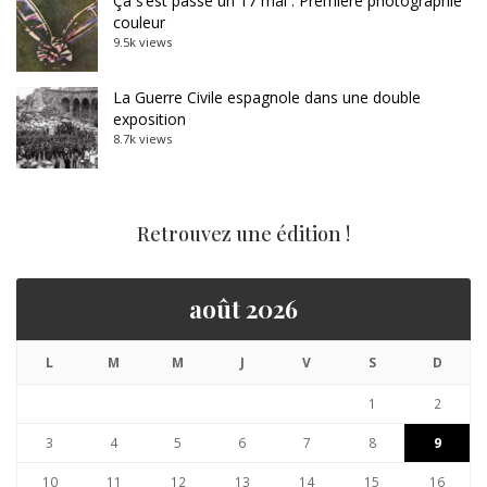
Ça s’est passé un 17 mai : Première photographie
couleur
9.5k views
La Guerre Civile espagnole dans une double
exposition
8.7k views
Retrouvez une édition !
août 2026
L
M
M
J
V
S
D
1
2
3
4
5
6
7
8
9
10
11
12
13
14
15
16