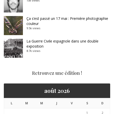
10k views
Ça s’est passé un 17 mai : Première photographie
couleur
9.5k views
La Guerre Civile espagnole dans une double
exposition
8.7k views
Retrouvez une édition !
août 2026
L
M
M
J
V
S
D
1
2