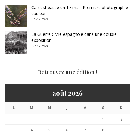
Ça s’est passé un 17 mai : Première photographie
couleur
9.5k views
La Guerre Civile espagnole dans une double
exposition
8.7k views
Retrouvez une édition !
août 2026
L
M
M
J
V
S
D
1
2
3
4
5
6
7
8
9