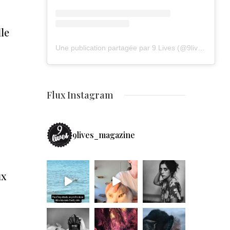
le
Une publication partagée par 9 Lives (@9lives_magazine)
Flux Instagram
9lives_magazine
ux