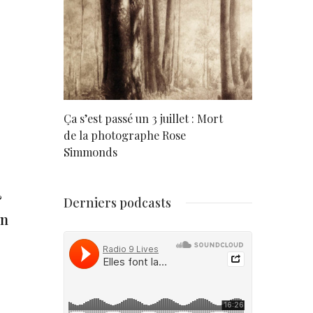
rd
Ça s’est passé un 3 juillet : Mort
Né un 2 juil
de la photographe Rose
Simmonds
&
Derniers podcasts
in