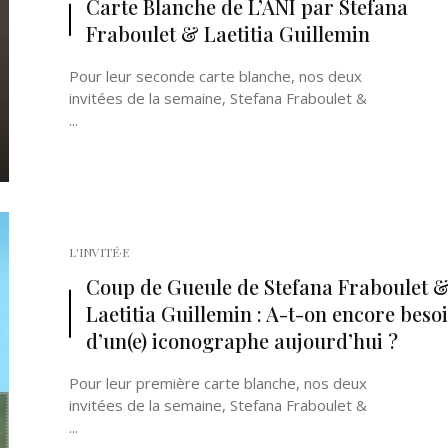
Carte Blanche de L’ANI par Stefana
Fraboulet & Laetitia Guillemin
Pour leur seconde carte blanche, nos deux
invitées de la semaine, Stefana Fraboulet &
...
Né un 2 juillet : André Kertész
Né un 1er juillet : Léona
Misonne
L'INVITÉ·E
Coup de Gueule de Stefana Fraboulet 
Laetitia Guillemin : A-t-on encore beso
d’un(e) iconographe aujourd’hui ?
Pour leur première carte blanche, nos deux
invitées de la semaine, Stefana Fraboulet &
...