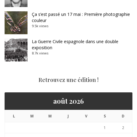
Ça s’est passé un 17 mai : Première photographie
couleur
9.5k views
La Guerre Civile espagnole dans une double
exposition
8.7k views
Retrouvez une édition !
août 2026
L
M
M
J
V
S
D
1
2