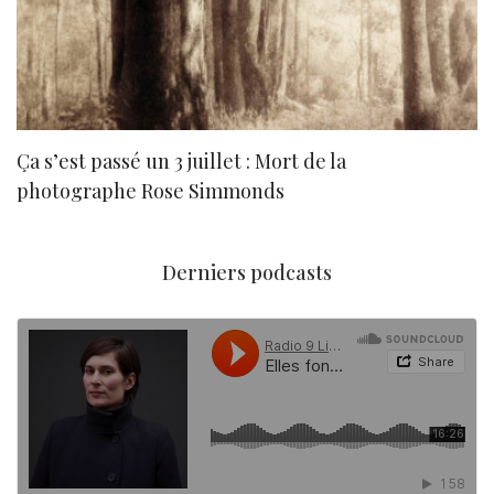
Ça s’est passé un 3 juillet : Mort de la
N
photographe Rose Simmonds
Derniers podcasts