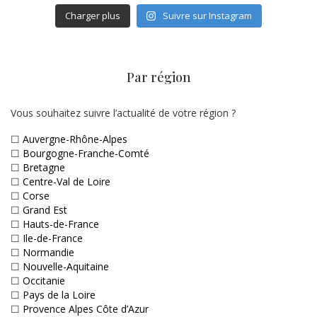
Charger plus
Suivre sur Instagram
Par région
Vous souhaitez suivre l’actualité de votre région ?
☐
Auvergne-Rhône-Alpes
☐
Bourgogne-Franche-Comté
☐
Bretagne
☐
Centre-Val de Loire
☐
Corse
☐
Grand Est
☐
Hauts-de-France
☐
Ile-de-France
☐
Normandie
☐
Nouvelle-Aquitaine
☐
Occitanie
☐
Pays de la Loire
☐
Provence Alpes Côte d’Azur