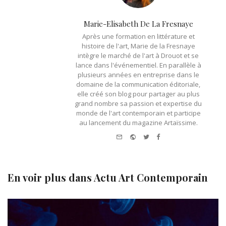
Marie-Elisabeth De La Fresnaye
Après une formation en littérature et
histoire de l'art, Marie de la Fresnaye
intègre le marché de l'art à Drouot et se
lance dans l'événementiel. En parallèle à
plusieurs années en entreprise dans le
domaine de la communication éditoriale,
elle créé son blog pour partager au plus
grand nombre sa passion et expertise du
monde de l'art contemporain et participe
au lancement du magazine Artaïssime.
e-
Website
Twitter
Facebook
mail
En voir plus dans
Actu Art Contemporain