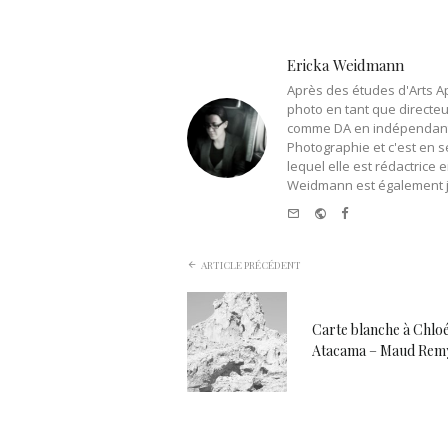
Ericka Weidmann
Après des études d'Arts Ap
photo en tant que directeur
comme DA en indépendant. E
Photographie et c'est en s
lequel elle est rédactrice
Weidmann est également jo
e-
Website
Facebook
mail
ARTICLE PRÉCÉDENT
Carte blanche à Chloé
Atacama – Maud Rem