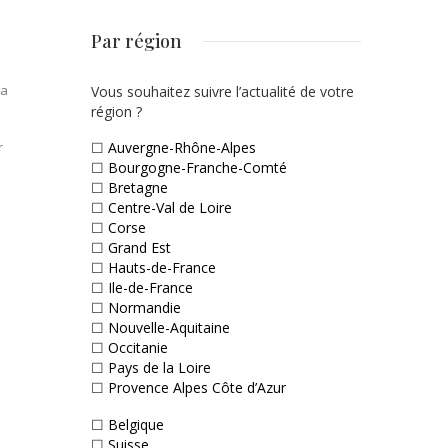
Par région
la
Vous souhaitez suivre l’actualité de votre
région ?
r
☐
Auvergne-Rhône-Alpes
☐
Bourgogne-Franche-Comté
☐
Bretagne
☐
Centre-Val de Loire
☐
Corse
☐
Grand Est
☐
Hauts-de-France
☐
Ile-de-France
☐
Normandie
☐
Nouvelle-Aquitaine
☐
Occitanie
☐
Pays de la Loire
☐
Provence Alpes Côte d’Azur
☐
Belgique
☐
Suisse