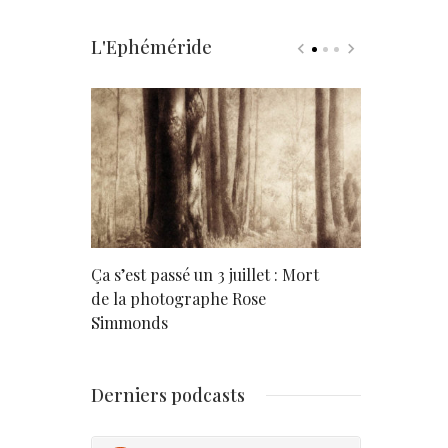
L'Ephéméride
rd
Ça s’est passé un 3 juillet : Mort
Né un 2 juil
de la photographe Rose
Simmonds
Derniers podcasts