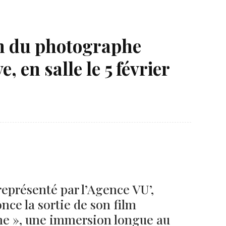
lm du photographe
 en salle le 5 février
Né un 2 juillet : André Kertész
Né un 1er juillet : Léona
Misonne
eprésenté par l’Agence VU’,
ce la sortie de son film
ne », une immersion longue au