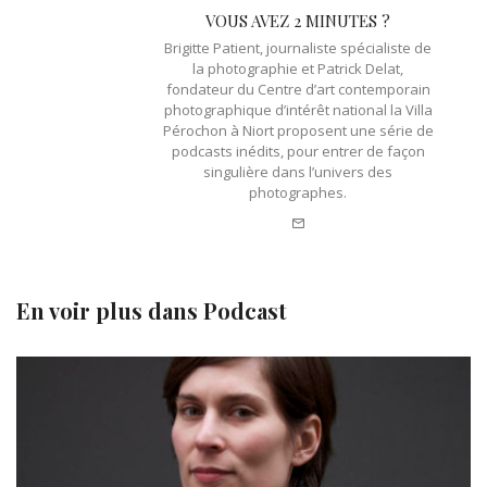
VOUS AVEZ 2 MINUTES ?
Brigitte Patient, journaliste spécialiste de
la photographie et Patrick Delat,
fondateur du Centre d’art contemporain
photographique d’intérêt national la Villa
Pérochon à Niort proposent une série de
podcasts inédits, pour entrer de façon
singulière dans l’univers des
photographes.
e-
mail
En voir plus dans
Podcast