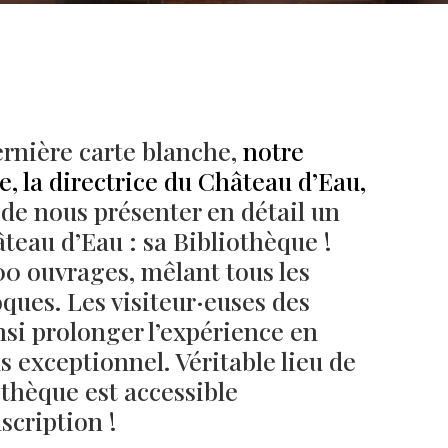
ernière carte blanche,
notre
e, la directrice du Château d’Eau,
i de nous présenter en détail un
teau d’Eau : sa Bibliothèque !
000 ouvrages, mêlant tous les
oques. Les visiteur·euses des
Né un 2 juillet : André Kertész
Né un 1er juillet : Léona
Misonne
nsi prolonger l’expérience en
 exceptionnel. Véritable lieu de
othèque est accessible
scription !