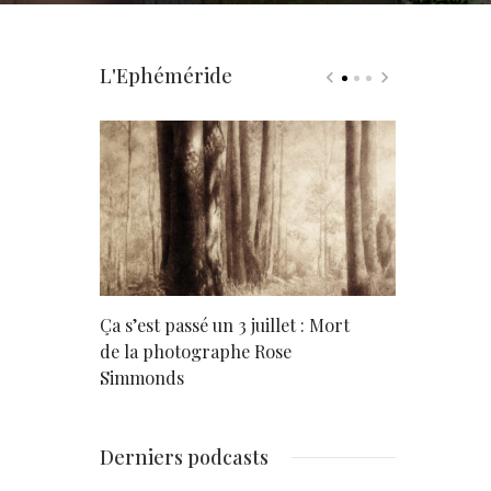
L'Ephéméride
rd
Ça s’est passé un 3 juillet : Mort
Né un 2 juil
de la photographe Rose
Simmonds
Derniers podcasts