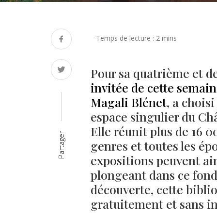
Pour sa quatrième et d
invitée de cette semain
Magali Blénet
, a chois
espace singulier du Châ
Elle réunit plus de 16 
Partager
genres et toutes les ép
expositions peuvent ai
plongeant dans ce fonds
découverte, cette bibli
gratuitement et sans in