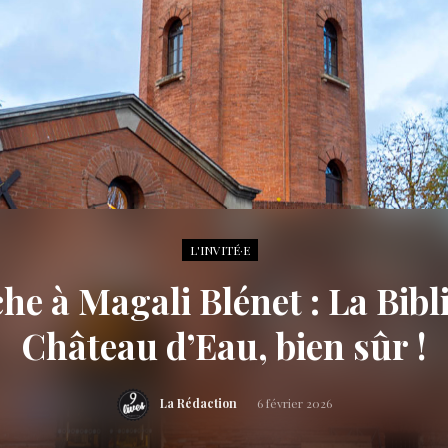
L'INVITÉ·E
he à Magali Blénet : La Bib
Château d’Eau, bien sûr !
La Rédaction
6 février 2026