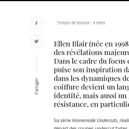
Ellen Blair (née en 199
des révélations majeure
Dans le cadre du focus c
puise son inspiration da
dans les dynamiques de
Partager
coiffure devient un la
identité, mais aussi un 
résistance, en particuli
Sa série
Homemade Undercuts
, réa
départ des coupes undercut faites