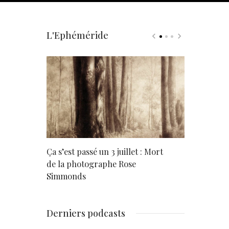
L'Ephéméride
rd
Ça s’est passé un 3 juillet : Mort
Né un 2 juil
de la photographe Rose
Simmonds
Derniers podcasts