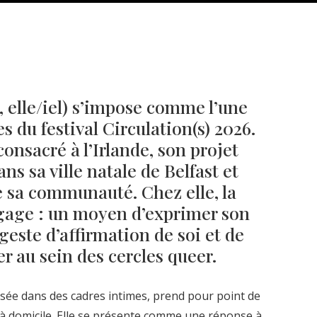
8, elle/iel) s’impose comme l’une
s du festival Circulation(s) 2026.
onsacré à l’Irlande, son projet
ns sa ville natale de Belfast et
 sa communauté. Chez elle, la
ngage : un moyen d’exprimer son
Né un 2 juillet : André Kertész
Né un 1er juillet : Léona
Misonne
geste d’affirmation de soi et de
er au sein des cercles queer.
lisée dans des cadres intimes, prend pour point de
 à domicile. Elle se présente comme une réponse à