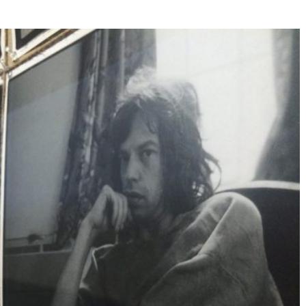
Né un 2 juillet : André Kertész
Né un 1er juillet : Léona
Misonne