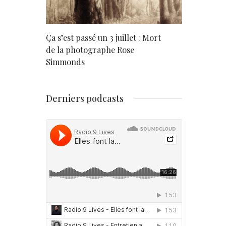
rd
Ça s’est passé un 3 juillet : Mort
Né un 2 juil
de la photographe Rose
Simmonds
Derniers podcasts