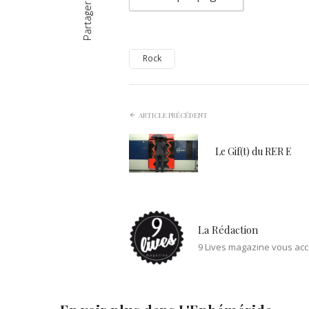
Partager
Rock
ARTICLE PRÉCÉDENT
Le Gif(t) du RER E
La Rédaction
9 Lives magazine vous acc