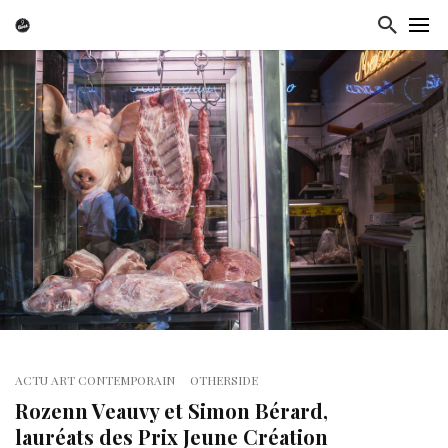
ACTU ART CONTEMPORAIN
OTHERSIDE
Rozenn Veauvy et Simon Bérard,
lauréats des Prix Jeune Création