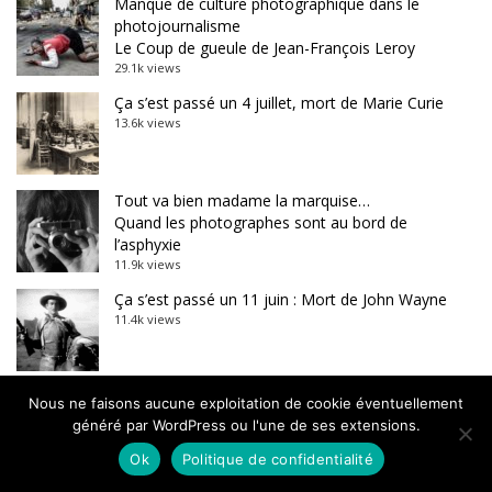
Manque de culture photographique dans le
photojournalisme
Le Coup de gueule de Jean-François Leroy
29.1k views
Ça s’est passé un 4 juillet, mort de Marie Curie
13.6k views
Tout va bien madame la marquise…
Quand les photographes sont au bord de
l’asphyxie
11.9k views
Ça s’est passé un 11 juin : Mort de John Wayne
11.4k views
Futur technicolor, une série de Benjamin Barda
Nous ne faisons aucune exploitation de cookie éventuellement
10k views
généré par WordPress ou l'une de ses extensions.
Ok
Politique de confidentialité