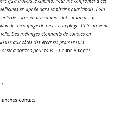
ssais qu’à travers le cinéma. Pour me confronter à cet
 pellicules en apnée dans la piscine municipale. Loin
gments de corps en apesanteur ont commencé à
avail de découpage du réel sur la plage. L’été arrivant,
 la ville. Des mélanges étonnants de couples en
lieues aux côtés des éternels promeneurs
ésir d’horizon pour tous.
» Céline Villegas
17
-planches-contact