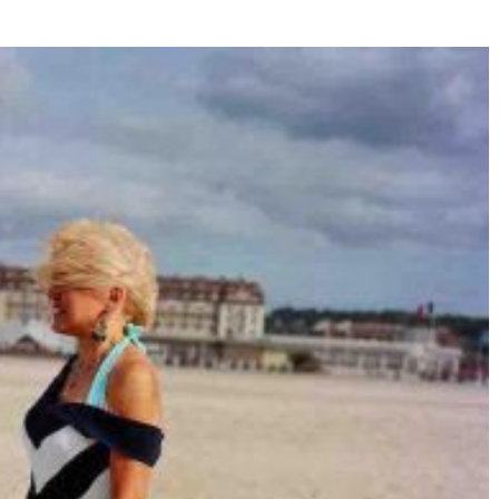
Né un 2 juillet : André Kertész
Né un 1er juillet : Léona
Misonne