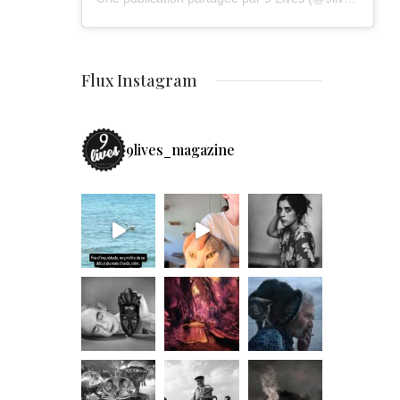
Flux Instagram
9lives_magazine