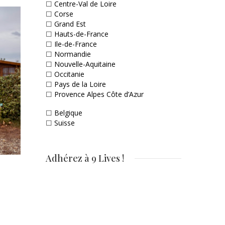
☐
Centre-Val de Loire
☐
Corse
☐
Grand Est
☐
Hauts-de-France
☐
Ile-de-France
☐
Normandie
☐
Nouvelle-Aquitaine
☐
Occitanie
☐
Pays de la Loire
☐
Provence Alpes Côte d’Azur
☐
Belgique
☐
Suisse
Adhérez à 9 Lives !