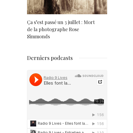
rd
Ça s’est passé un 3 juillet : Mort
Né un 2 juil
de la photographe Rose
Simmonds
Derniers podcasts