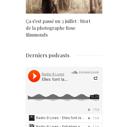
rd
Ça s’est passé un 3 juillet : Mort
Né un 2 juil
de la photographe Rose
Simmonds
Derniers podcasts