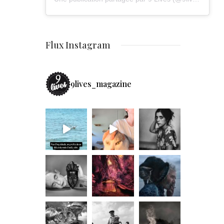
Flux Instagram
9lives_magazine