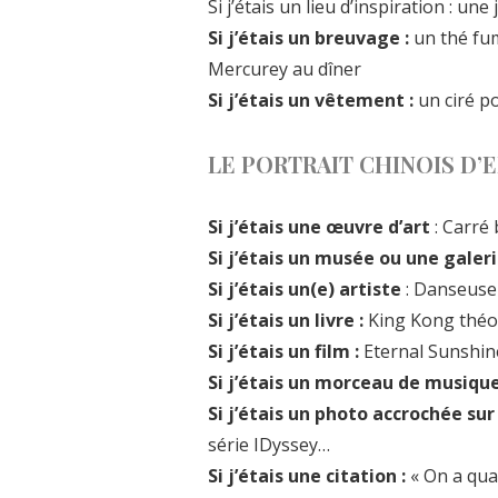
Si j’étais un lieu d’inspiration : un
Si j’étais un breuvage :
un thé fum
Mercurey au dîner
Si j’étais un vêtement :
un ciré p
LE PORTRAIT CHINOIS D’
Si j’étais une œuvre d’art
: Carré 
Si j’étais un musée ou une galeri
Si j’étais un(e) artiste
: Danseuse
Si j’étais un livre :
King Kong théo
Si j’étais un film :
Eternal Sunshin
Si j’étais un morceau de musique
Si j’étais un photo accrochée sur
série IDyssey…
Si j’étais une citation :
« On a qua