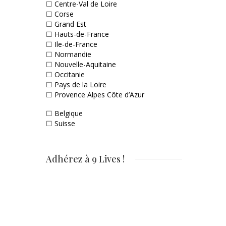
☐
Centre-Val de Loire
☐
Corse
☐
Grand Est
☐
Hauts-de-France
☐
Ile-de-France
☐
Normandie
☐
Nouvelle-Aquitaine
☐
Occitanie
☐
Pays de la Loire
☐
Provence Alpes Côte d’Azur
☐
Belgique
☐
Suisse
Adhérez à 9 Lives !