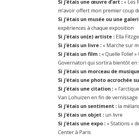
Si j’étais une œuvre d’art :
« Les 
m’avoir offert mon premier coup d
Si j’étais un musée ou une galeri
expériences à chaque exposition
Si j’étais un(e) artiste :
Ella Fitzg
Si j’étais un livre :
« Marche sur me
Si j’étais un film :
« Quelle Folie! 
Governatori qui sortira bientôt en
Si j’étais un morceau de musique
Si j’étais une photo accrochée s
Si j’étais une citation :
« l’arctiqu
Van Lohuizen en fin de vernissage
Si j’étais un sentiment :
la mélanc
Si j’étais un objet :
un livre
Si j’étais une expo :
« Stations » d
Center à Paris