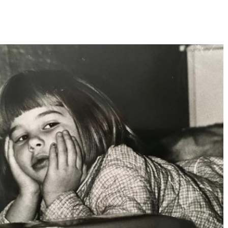
Né un 2 juillet : André Kertész
Né un 1er juillet : Léona
Misonne