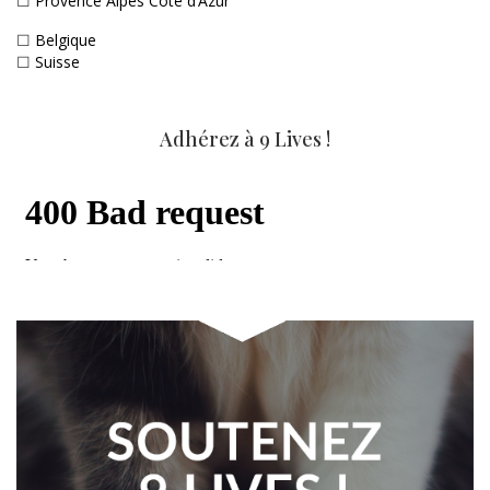
☐
Provence Alpes Côte d’Azur
☐
Belgique
☐
Suisse
Adhérez à 9 Lives !