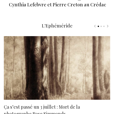
Cynthia Lefebvre et Pierre Creton au Crédac
L'Ephéméride
Ça s’est passé un 3 juillet : Mort de la
N
photographe Rose Simmonds