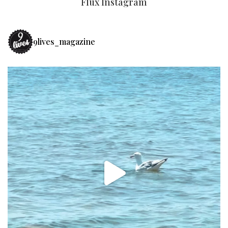
Flux Instagram
9lives_magazine