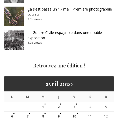
Ça s’est passé un 17 mai : Première photographie
couleur
9.5k views
La Guerre Civile espagnole dans une double
exposition
8.7k views
Retrouvez une édition !
avril 2020
L
M
M
J
V
S
D
1
2
3
4
5
6
7
8
9
10
11
12