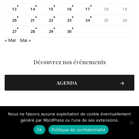
13
14
15
16
17
18
19
20
21
22
23
24
25
26
27
28
29
30
« Mar
Mai »
Découvrez nos événements
AGENDA
Suivez nous !
Nous ne faisons aucune exploitation de cookie éventuellement
généré par WordPress ou l'une de ses extensions.
FACEBOOK
Ok
Politique de confidentialité