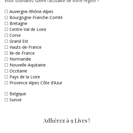
Vous souhaitez suivre l’actualité de votre région ?
☐
Auvergne-Rhône-Alpes
☐
Bourgogne-Franche-Comté
☐
Bretagne
☐
Centre-Val de Loire
☐
Corse
☐
Grand Est
☐
Hauts-de-France
☐
Ile-de-France
☐
Normandie
☐
Nouvelle-Aquitaine
☐
Occitanie
☐
Pays de la Loire
☐
Provence Alpes Côte d’Azur
☐
Belgique
☐
Suisse
Adhérez à 9 Lives !