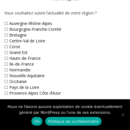
Vous souhaitez suivre l’actualité de votre région ?
☐
Auvergne-Rhône-Alpes
☐
Bourgogne-Franche-Comté
☐
Bretagne
☐
Centre-Val de Loire
☐
Corse
☐
Grand Est
☐
Hauts-de-France
☐
Ile-de-France
☐
Normandie
☐
Nouvelle-Aquitaine
☐
Occitanie
☐
Pays de la Loire
☐
Provence Alpes Côte d’Azur
☐
Belgique
Nous ne faisons aucune exploitation de cookie éventuellement
☐
Suisse
généré par WordPress ou l'une de ses extensions.
Ok
Politique de confidentialité