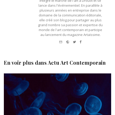
intègre le marché de l'art à Drouot et se
lance dans l'événementiel. En parallèle à
plusieurs années en entreprise dans le
domaine de la communication éditoriale,
elle créé son blog pour partager au plus
grand nombre sa passion et expertise du
monde de l'art contemporain et participe
au lancement du magazine Artaïssime.
e-
Website
Twitter
Facebook
mail
En voir plus dans
Actu Art Contemporain