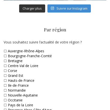
Charger plus
Suivre sur Instagram
Par région
Vous souhaitez suivre l’actualité de votre région ?
☐
Auvergne-Rhône-Alpes
☐
Bourgogne-Franche-Comté
☐
Bretagne
☐
Centre-Val de Loire
☐
Corse
☐
Grand Est
☐
Hauts-de-France
☐
Ile-de-France
☐
Normandie
☐
Nouvelle-Aquitaine
☐
Occitanie
☐
Pays de la Loire
☐
Provence Alpes Côte d’Azur