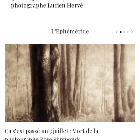
photographe Lucien Hervé
L'Ephéméride
Ça s’est passé un 3 juillet : Mort de la
N
photographe Rose Simmonds