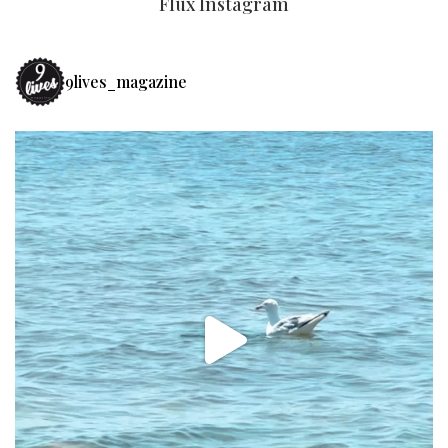
Flux Instagram
9lives_magazine