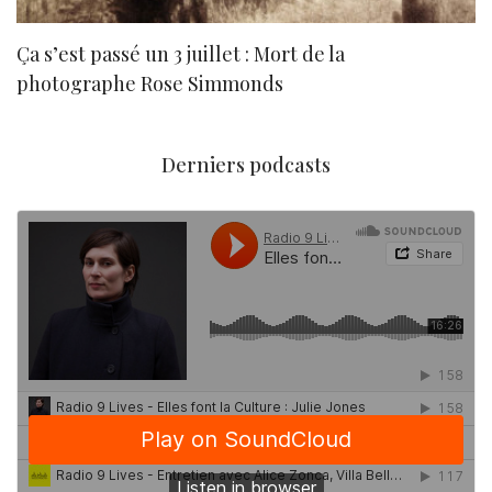
Ça s’est passé un 3 juillet : Mort de la
N
photographe Rose Simmonds
Derniers podcasts