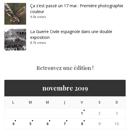
Ça s’est passé un 17 mai : Première photographie
couleur
9.5k views
La Guerre Civile espagnole dans une double
exposition
8.7k views
Retrouvez une édition !
novembre 2019
L
M
M
J
V
S
D
1
2
3
4
5
6
7
8
9
10