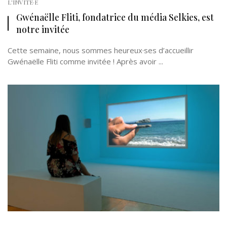
L'INVITÉ·E
Gwénaëlle Fliti, fondatrice du média Selkies, est
notre invitée
Cette semaine, nous sommes heureux·ses d’accueillir
Gwénaëlle Fliti comme invitée ! Après avoir ...