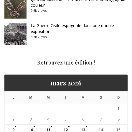
couleur
9.5k views
La Guerre Civile espagnole dans une double
exposition
8.7k views
Retrouvez une édition !
mars 2026
L
M
M
J
V
S
D
1
2
3
4
5
6
7
8
9
10
11
12
13
14
15