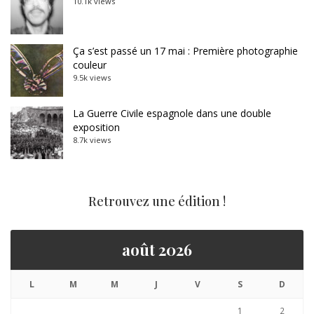
10.1k views
Ça s’est passé un 17 mai : Première photographie
couleur
9.5k views
La Guerre Civile espagnole dans une double
exposition
8.7k views
Retrouvez une édition !
août 2026
L
M
M
J
V
S
D
1
2