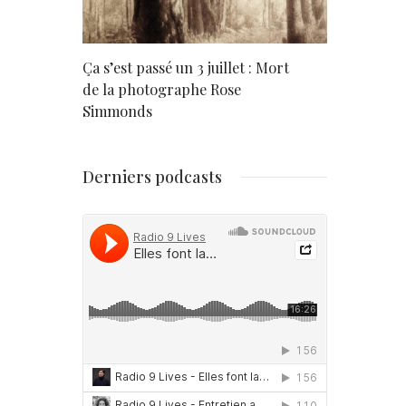
rd
Ça s’est passé un 3 juillet : Mort
Né un 2 juil
de la photographe Rose
Simmonds
Derniers podcasts