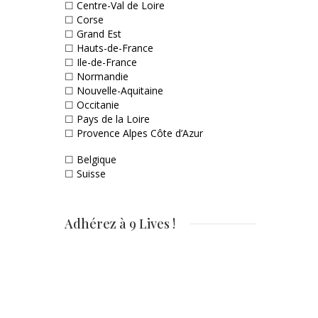
☐
Centre-Val de Loire
☐
Corse
☐
Grand Est
☐
Hauts-de-France
☐
Ile-de-France
☐
Normandie
☐
Nouvelle-Aquitaine
☐
Occitanie
☐
Pays de la Loire
☐
Provence Alpes Côte d’Azur
☐
Belgique
☐
Suisse
Adhérez à 9 Lives !