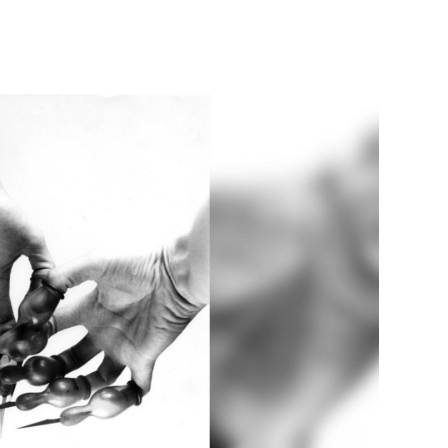
Né un 2 juillet : André Kertész
Né un 1er juillet : Léona
Misonne