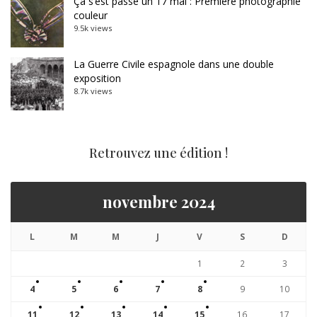
Ça s’est passé un 17 mai : Première photographie
couleur
9.5k views
La Guerre Civile espagnole dans une double
exposition
8.7k views
Retrouvez une édition !
novembre 2024
L
M
M
J
V
S
D
1
2
3
4
5
6
7
8
9
10
11
12
13
14
15
16
17