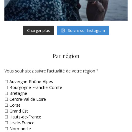
Charger plus
Suivre sur Instagram
Par région
Vous souhaitez suivre l’actualité de votre région ?
☐
Auvergne-Rhône-Alpes
☐
Bourgogne-Franche-Comté
☐
Bretagne
☐
Centre-Val de Loire
☐
Corse
☐
Grand Est
☐
Hauts-de-France
☐
Ile-de-France
☐
Normandie