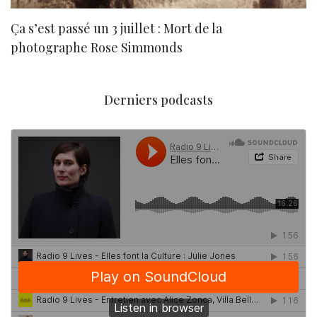
Ça s’est passé un 3 juillet : Mort de la
N
photographe Rose Simmonds
Derniers podcasts