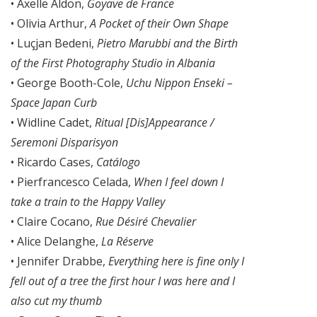
• Axelle Aldon,
Goyave de France
• Olivia Arthur,
A Pocket of their Own Shape
• Luçjan Bedeni,
Pietro Marubbi and the Birth
of the First Photography Studio in Albania
• George Booth-Cole,
Uchu Nippon Enseki –
Space Japan Curb
• Widline Cadet,
Ritual [Dis]Appearance /
Seremoni Disparisyon
• Ricardo Cases,
Catálogo
• Pierfrancesco Celada,
When I feel down I
take a train to the Happy Valley
• Claire Cocano,
Rue Désiré Chevalier
• Alice Delanghe,
La Réserve
• Jennifer Drabbe,
Everything here is fine only I
fell out of a tree the first hour I was here and I
also cut my thumb