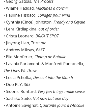
• Georg Gatsas,
The Process
• Wiame Haddad,
Machines à dormir
• Pauline Hisbacq,
Collages pour Nina
• Cynthia (Cince) Johnston,
Freddy and Ceydie
• Lera Kirdiapkina,
out of order
• Crista Leonard,
BRIGHT SPOT
• Jinyong Lian,
Trust me
• Andrew Miksys,
BAXT
• Elie Monferier,
Champ de Bataille
• Lavinia Parlamenti & Manfredi Pantanella,
The Lines We Draw
• Lesia Pcholka,
Descent into the Marsh
• Duo PLY,
365
• Sidonie Ronfard,
Very few things make sense
• Sachiko Saito,
Not now but one day
• Antoine Savignat,
Quarante jours à l’Ancolie