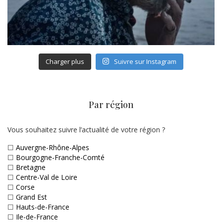
Charger plus
Suivre sur Instagram
Par région
Vous souhaitez suivre l’actualité de votre région ?
☐
Auvergne-Rhône-Alpes
☐
Bourgogne-Franche-Comté
☐
Bretagne
☐
Centre-Val de Loire
☐
Corse
☐
Grand Est
☐
Hauts-de-France
☐
Ile-de-France