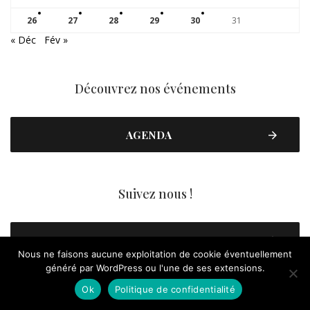
26
27
28
29
30
31
« Déc
Fév »
Découvrez nos événements
AGENDA
Suivez nous !
FACEBOOK
Nous ne faisons aucune exploitation de cookie éventuellement
généré par WordPress ou l'une de ses extensions.
YOUTUBE
Ok
Politique de confidentialité