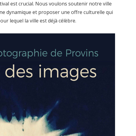
ival est crucial. Nous voulons soutenir notre ville
ne dynamique et proposer une offre culturelle qui
r lequel la ville est déjà célèbre.