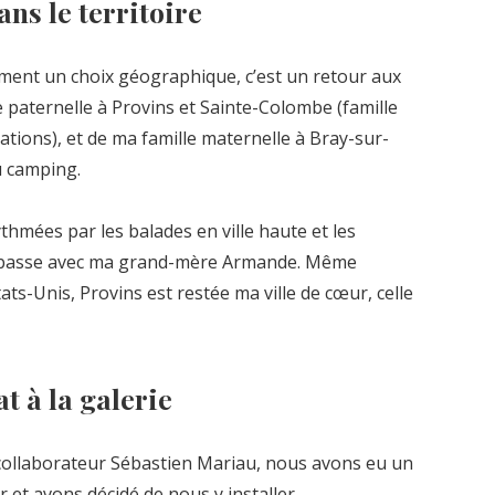
ns le territoire
ement un choix géographique, c’est un retour aux
le paternelle à Provins et Sainte-Colombe (famille
ations), et de ma famille maternelle à Bray-sur-
u camping.
ythmées par les balades en ville haute et les
u) basse avec ma grand-mère Armande. Même
s-Unis, Provins est restée ma ville de cœur, celle
at à la galerie
ollaborateur Sébastien Mariau, nous avons eu un
 et avons décidé de nous y installer