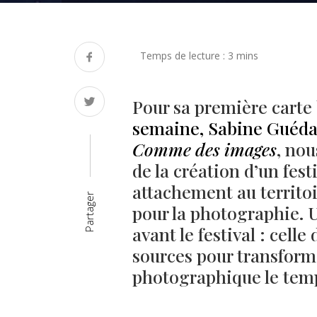
Pour sa première carte
semaine, Sabine Guédam
Comme des images
, nou
de la création d’un fest
attachement au territo
Partager
pour la photographie. 
avant le festival : cell
sources pour transforme
photographique le temp