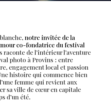
 blanche,
notre invitée de la
our co-fondatrice du festival
s raconte de l’intérieur l’aventure
ival photo à Provins : entre
ire, engagement local et passion
Une histoire qui commence bien
Né un 2 juillet : André Kertész
Né un 1er juillet : Léona
Misonne
e d’une femme qui revient aux
r sa ville de cœur en capitale
s d’un été.