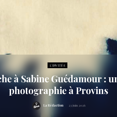
L'INVITÉ·E
che à Sabine Guédamour : un 
photographie à Provins
La Rédaction
23 juin 2026