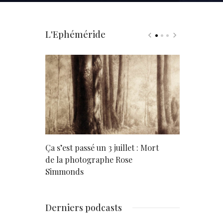
L'Ephéméride
rd
Ça s’est passé un 3 juillet : Mort
Né un 2 juil
de la photographe Rose
Simmonds
Derniers podcasts