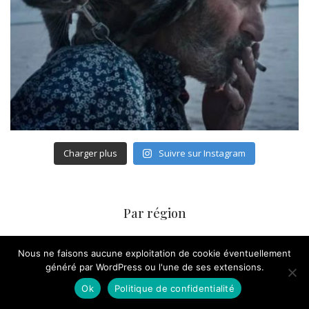
Charger plus
Suivre sur Instagram
Par région
Vous souhaitez suivre l’actualité de votre région ?
Nous ne faisons aucune exploitation de cookie éventuellement
généré par WordPress ou l'une de ses extensions.
☐
Auvergne-Rhône-Alpes
☐
Bourgogne-Franche-Comté
Ok
Politique de confidentialité
☐
Bretagne