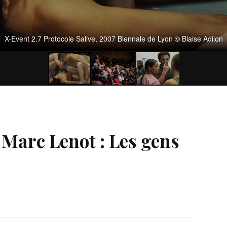
X-Event 2.7 Protocole Salive, 2007 Biennale de Lyon © Blaise Adilon
 Marc Lenot : Les gens