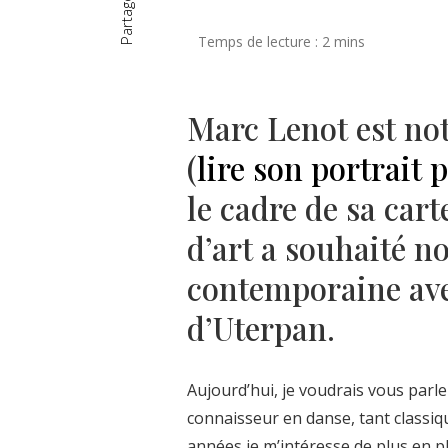
Partager
Marc Lenot est not
(
lire son portrait 
le cadre de sa cart
d’art a souhaité n
contemporaine ave
d’Uterpan.
Aujourd’hui, je voudrais vous parle
connaisseur en danse, tant classi
années je m’intéresse de plus en pl