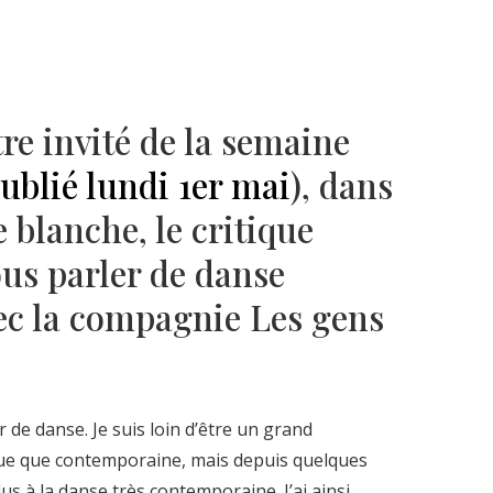
Né un 2 juillet : André Kertész
Né un 1er juillet : Léona
Misonne
re invité de la semaine
publié lundi 1er mai
), dans
e blanche, le critique
ous parler de danse
c la compagnie Les gens
r de danse. Je suis loin d’être un grand
que que contemporaine, mais depuis quelques
us à la danse très contemporaine. J’ai ainsi