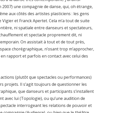
n 2007) une compagnie de danse, qui, oh étrange,
me aux côtés des artistes plasticiens : les gens
Vigier et Franck Apertet. Cela m’a tout de suite
frontière, ni spatiale entre danseurs et spectateurs,
chauffement et spectacle proprement dit, ni
emporain. On assistait à tout et de tout près,
l’espace chorégraphique, n’osant trop m’approcher,
en rapport et parfois en contact avec celui des
 actions (plutôt que spectacles ou performances)
s projets. Il s’agit toujours de questionner les
aphique, que danseurs et participants s’installent
nt avec lui (Topologie), ou qu’une audition de
ectacle interrogeant les relations de pouvoir et
e compagnie (Audience), ou bien que le théâtre