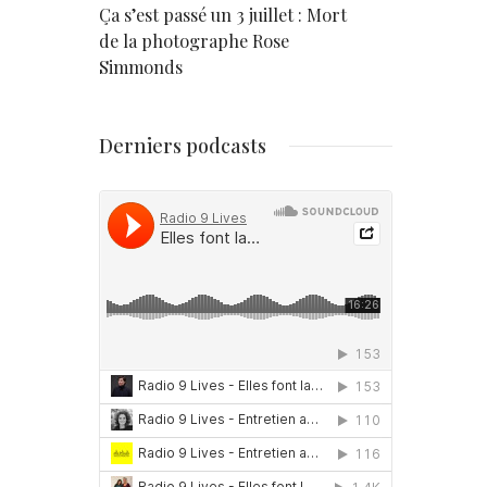
rd
Ça s’est passé un 3 juillet : Mort
Né un 2 juil
de la photographe Rose
Simmonds
Derniers podcasts