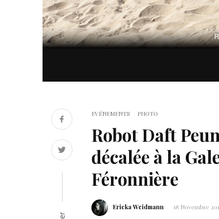
R
EVÉNEMENTS
PHOTO
Robot Daft Peun
décalée à la Gal
Féronnière
Ericka Weidmann
18 Novembre 20