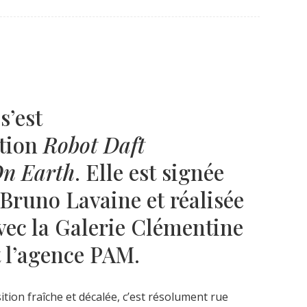
Né un 2 juillet : André Kertész
Né un 1er juillet : Léona
Misonne
s’est
ition
Robot Daft
On Earth
. Elle est signée
 Bruno Lavaine et réalisée
vec la Galerie Clémentine
t l’agence PAM.
ition fraîche et décalée, c’est résolument rue