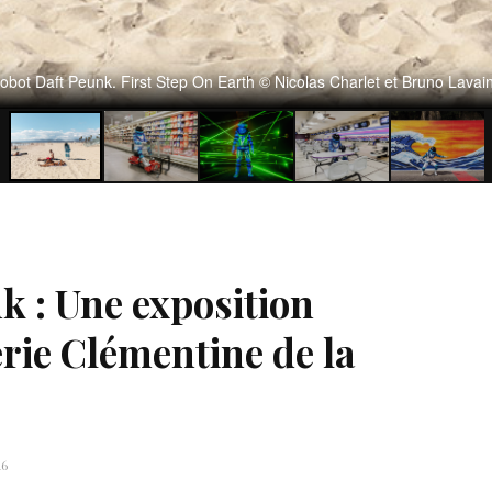
obot Daft Peunk. First Step On Earth © Nicolas Charlet et Bruno Lavai
k : Une exposition
erie Clémentine de la
16