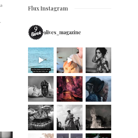
la
Flux Instagram
r
9lives_magazine