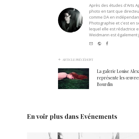
Après des études d'Arts Ap
photo en tant que directeur
comme DA en indépendant. E
Photographie et c'est en s
lequel elle est rédactrice
Weidmann est également jo
e-
Website
Facebook
mail
ARTICLE PRÉCÉDENT
La galerie Louise Ale
représente les œuvre
Bourdin
En voir plus dans
Evénements