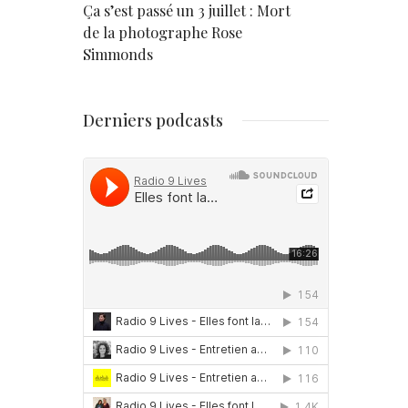
rd
Ça s’est passé un 3 juillet : Mort
Né un 2 juil
de la photographe Rose
Simmonds
Derniers podcasts