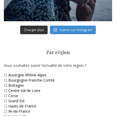
Charger plus
Suivre sur Instagram
Par région
Vous souhaitez suivre l’actualité de votre région ?
☐
Auvergne-Rhône-Alpes
☐
Bourgogne-Franche-Comté
☐
Bretagne
☐
Centre-Val de Loire
☐
Corse
☐
Grand Est
☐
Hauts-de-France
☐
Ile-de-France