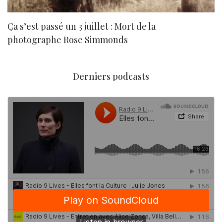
Ça s’est passé un 3 juillet : Mort de la
N
photographe Rose Simmonds
Derniers podcasts