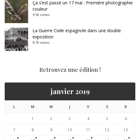
Ça s’est passé un 17 mai : Première photographie
couleur
9.5k views
La Guerre Civile espagnole dans une double
exposition
8.7k views
Retrouvez une édition !
janvier 2019
L
M
M
J
V
S
D
1
2
3
4
5
6
7
8
9
10
11
12
13