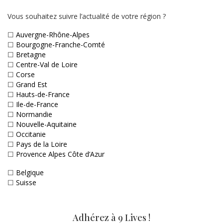
Vous souhaitez suivre l’actualité de votre région ?
☐
Auvergne-Rhône-Alpes
☐
Bourgogne-Franche-Comté
☐
Bretagne
☐
Centre-Val de Loire
☐
Corse
☐
Grand Est
☐
Hauts-de-France
☐
Ile-de-France
☐
Normandie
☐
Nouvelle-Aquitaine
☐
Occitanie
☐
Pays de la Loire
☐
Provence Alpes Côte d’Azur
☐
Belgique
☐
Suisse
Adhérez à 9 Lives !