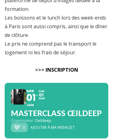
plateforme de dépôt d’images dédiée à la
formation.
Les boissons et le lunch lors des week-ends
à Paris sont aussi compris, ainsi que le dîner
de clôture.
Le prix ne comprend pas le transport le
logement ni les frais de séjour.
>>>
INSCRIPTION
MER
DIM
01
01
MAR
JAN
MASTERCLASS ŒILDEEP
Organisateur
Oeildeep
0
AJOUTER À MA WISHLIST