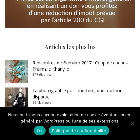
Articles les plus lus
Rencontres de Bamako 2017 : Coup de coeur –
Phumzile Khanyile
125.6k views
La photographie post-mortem, une tradition
disparue
39.1k views
Nous ne faisons aucune exploitation de cookie éventuellement
Carte blanche à Dominique Baqué : Sebastião
généré par WordPress ou l'une de ses extensions.
Salgado, l’imposture
33.4k views
Ok
Politique de confidentialité