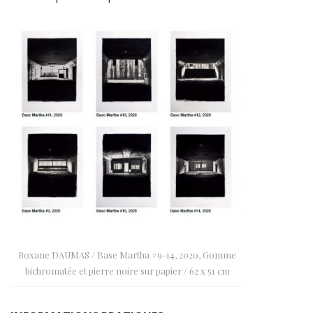
Roxane DAUMAS / Base Martha #9-14, 2020, Gomme
bichromatée et pierre noire sur papier / 62 x 51 cm