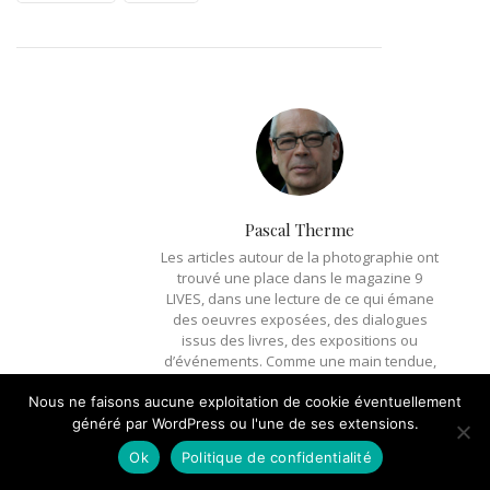
Pascal Therme
Les articles autour de la photographie ont
trouvé une place dans le magazine 9
LIVES, dans une lecture de ce qui émane
des oeuvres exposées, des dialogues
issus des livres, des expositions ou
d’événements. Comme une main tendue,
ces articles sont déjà des rencontres,
polies, du coin des yeux, mantiques
Nous ne faisons aucune exploitation de cookie éventuellement
sincères. Le moi est ici en relation
généré par WordPress ou l'une de ses extensions.
commandée avec le Réel, pour en saisir,
Ok
Politique de confidentialité
le flux, l’intention secrète et les
possibilités de regards, de dessillements,