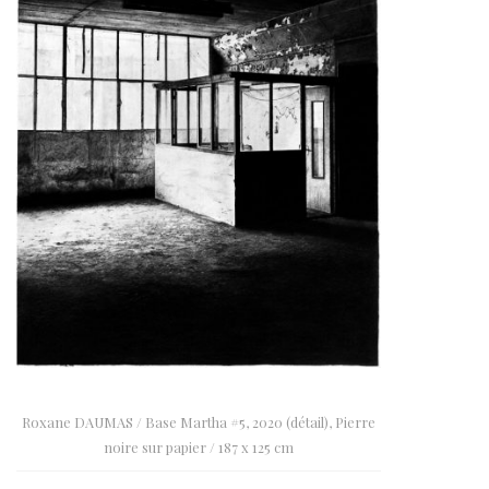
Roxane DAUMAS / Base Martha #5, 2020 (détail), Pierre
noire sur papier / 187 x 125 cm