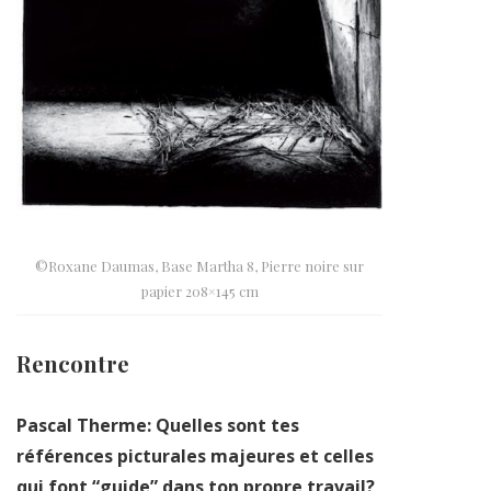
©Roxane Daumas, Base Martha 8, Pierre noire sur
papier 208×145 cm
Rencontre
Pascal Therme: Quelles sont tes
références picturales majeures et celles
qui font “guide” dans ton propre travail?